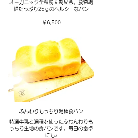
オーガニック全粒粉９割配合。食物繊
維たっぷり25ｇのヘルシーなパン
￥6,500
ふんわりもっちり湯種食パン
特選牛乳と湯種を使ったふわんわりも
っちり生地の食パンです。毎日の食卓
にも♪